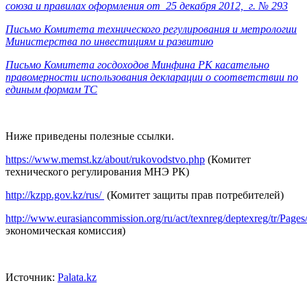
союза и правилах оформления от 25 декабря 2012, г. № 293
Письмо Комитета технического регулирования и метрологии
Министерства по инвестициям и развитию
Письмо Комитета госдоходов Минфина РК касательно
правомерности использования декларации о соответствии по
единым формам ТС
Ниже приведены полезные ссылки.
https://www.memst.kz/about/rukovodstvo.php
(Комитет
технического регулирования МНЭ РК)
http://kzpp.gov.kz/rus/
(Комитет защиты прав потребителей)
http://www.eurasiancommission.org/ru/act/texnreg/deptexreg/tr/Pages/
экономическая комиссия)
Источник:
Рalata.kz