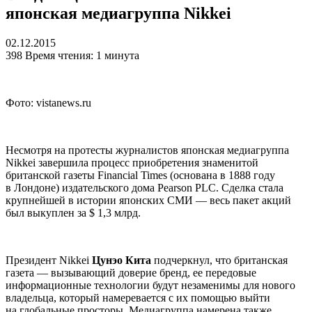
японская медиагруппа Nikkei
02.12.2015
398
Время чтения: 1 минута
Фото: vistanews.ru
Несмотря на протесты журналистов японская медиагруппа
Nikkei завершила процесс приобретения знаменитой
британской газеты Financial Times (основана в 1888 году
в Лондоне) издательского дома Pearson PLC. Сделка стала
крупнейшей в истории японских СМИ — весь пакет акций
был выкуплен за $ 1,3 млрд.
Президент Nikkei
Цунэо Кита
подчеркнул, что британская
газета — вызывающий доверие бренд, ее передовые
информационные технологии будут незаменимы для нового
владельца, который намеревается с их помощью выйти
на глобальные просторы. Медиагруппа намерена также