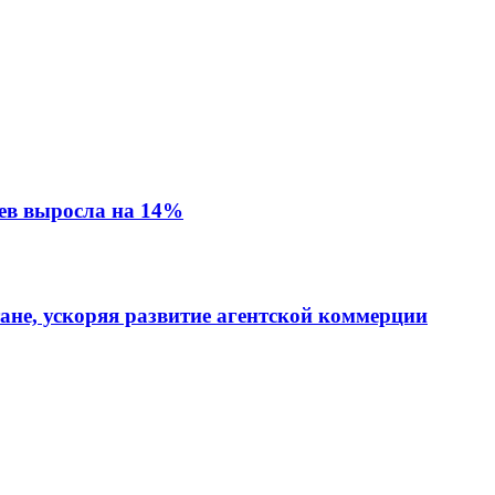
ев выросла на 14%
тане, ускоряя развитие агентской коммерции