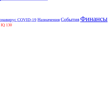
Финансы
События
Назначения
онавирус COVID-19
 IQ 130