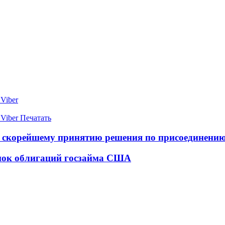
Viber
Viber
Печатать
 скорейшему принятию решения по присоединени
упок облигаций госзайма США