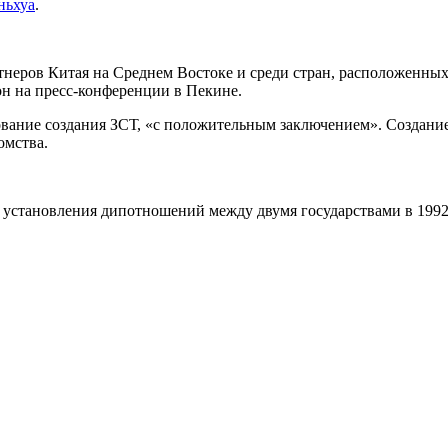
ньхуа
.
неров Китая на Среднем Востоке и среди стран, расположенны
он на пресс-конференции в Пекине.
ование создания ЗСТ, «с положительным заключением». Создани
омства.
е установления дипотношений между двумя государствами в 1992