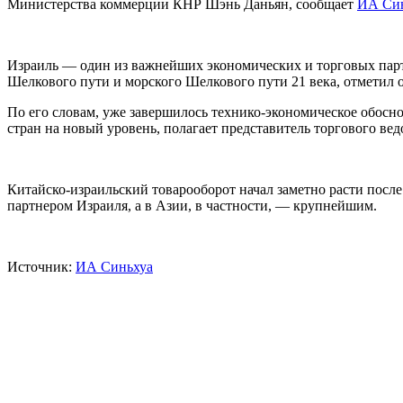
Министерства коммерции КНР Шэнь Даньян, сообщает
ИА Си
Израиль — один из важнейших экономических и торговых парт
Шелкового пути и морского Шелкового пути 21 века, отметил 
По его словам, уже завершилось технико-экономическое обосн
стран на новый уровень, полагает представитель торгового вед
Китайско-израильский товарооборот начал заметно расти посл
партнером Израиля, а в Азии, в частности, — крупнейшим.
Источник:
ИА Синьхуа