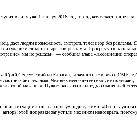
вступит в силу уже 1 января 2016 года и подразумевает запрет 
нец, даст людям возможность смотреть телевизор без рекламы. Я
то никуда не исчезает с вырезкой рекламы. Программа как останав
смотрением мы не решаем», — сообщил глава «Ассоциации опера
» Юрий Сецеховский из Караганды заявил о том, что в СМИ публ
се смотреть без рекламы. Человек некомпетентный, не понимает,
ыл заказной материал. Нужно рассказать народу о нынешней ситуа
ачивание ситуации с ног на голову» недопустимо. «Используютс
 авторы этой поправки запустили механизм невозврата, поэтому