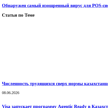
Обнаружен самый изощренный вирус для POS-си
Статьи по Теме
Численность трудящихся сверх нормы казахстанц
08.06.2026
Visa запускает программу Agentic Ready в Казахс