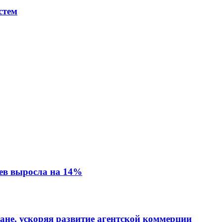
стем
ев выросла на 14%
тане, ускоряя развитие агентской коммерции