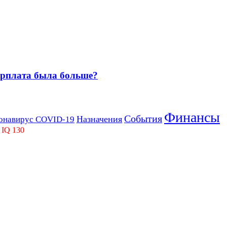
зарплата была больше?
Финансы
События
Назначения
онавирус COVID-19
 IQ 130