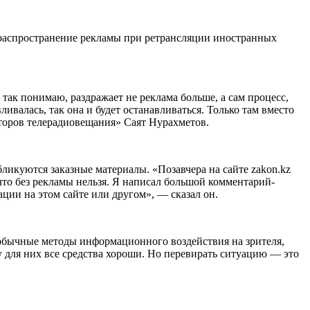
на распространение рекламы при ретрансляции иностранных
 так понимаю, раздражает не реклама больше, а сам процесс,
ливалась, так она и будет останавливаться. Только там вместо
торов телерадиовещания» Саят Нурахметов.
икуются заказные материалы. «Позавчера на сайте zakon.kz
 что без рекламы нельзя. Я написал большой комментарий-
ции на этом сайте или другом», — сказал он.
я обычные методы информационного воздействия на зрителя,
 для них все средства хороши. Но перевирать ситуацию — это