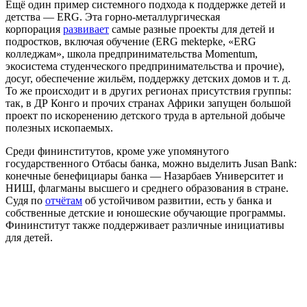
Ещё один пример системного подхода к поддержке детей и
детства — ERG. Эта горно-металлургическая
корпорация
развивает
самые разные проекты для детей и
подростков, включая обучение (ERG mektepke, «ERG
колледжам», школа предпринимательства Momentum,
экосистема студенческого предпринимательства и прочие),
досуг, обеспечение жильём, поддержку детских домов и т. д.
То же происходит и в других регионах присутствия группы:
так, в ДР Конго и прочих странах Африки запущен большой
проект по искоренению детского труда в артельной добыче
полезных ископаемых.
Среди фининститутов, кроме уже упомянутого
государственного Отбасы банка, можно выделить Jusan Bank:
конечные бенефициары банка — Назарбаев Университет и
НИШ, флагманы высшего и среднего образования в стране.
Судя по
отчётам
об устойчивом развитии, есть у банка и
собственные детские и юношеские обучающие программы.
Фининститут также поддерживает различные инициативы
для детей.