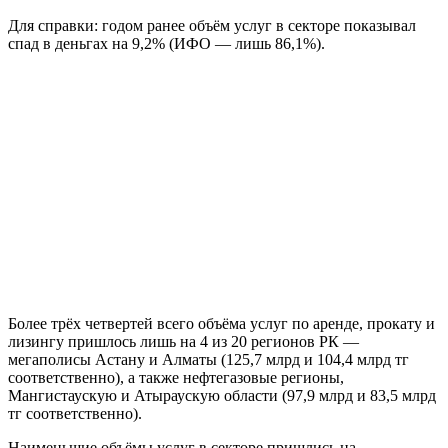
Для справки: годом ранее объём услуг в секторе показывал
спад в деньгах на 9,2% (ИФО — лишь 86,1%).
Более трёх четвертей всего объёма услуг по аренде, прокату и
лизингу пришлось лишь на 4 из 20 регионов РК —
мегаполисы Астану и Алматы (125,7 млрд и 104,4 млрд тг
соответственно), а также нефтегазовые регионы,
Мангистаускую и Атыраускую области (97,9 млрд и 83,5 млрд
тг соответственно).
Наименьшие объёмы услуг в секторе пришлись на