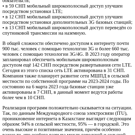
обязательств;
• в 59 СНП мобильный широкополосный доступ улучшен
посредством установки LTE;
• в 12 СНП мобильный широкополосный доступ улучшен
посредством установки дополнительных 3G базовых станций;
• в 13 СНП мобильный широкополосный доступ переведён со
спутниковой трансмиссии на наземную.
В общей сложности обеспечено доступом к интернету почти
900 тыс. человек с помощью технологии 3G и более 660 тыс.
человек с помощью технологии 3G/4G. В 2023 году оператор
запланировал обеспечить мобильным широкополосным
доступом ещё 142 СНП посредством развертывания сети LTE.
Сегодня из этого списка сеть LTE активирована в 31 СНП.
Компания также планирует развитие сети МШПД в сельской
местности по собственной программе на 2023-2024 годы. По
состоянию на 6 марта 2023 года базовые станции уже
активированы в 7 СНП, в данный момент ведутся работы
более чем в 10 СНП.
Реализация программ положительно сказывается на ситуации.
Так, по данным Международного союза электросвязи (ITU),
проникновение интернета в Казахстане выглядит следующим
образом: 94% в сельской местности, 95% — в городской. Это
очень высокие и позитивные значения, причём особенно
важно то, что особого разрыва между городской и сельской