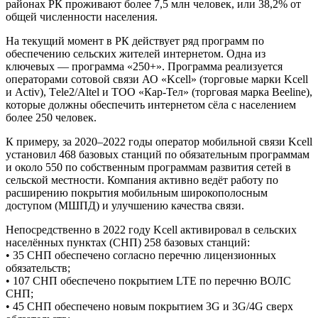
районах РК проживают более 7,5 млн человек, или 38,2% от
общей численности населения.
На текущий момент в РК действует ряд программ по
обеспечению сельских жителей интернетом. Одна из
ключевых — программа «250+». Программа реализуется
операторами сотовой связи АО «Kcell» (торговые марки Kcell
и Асtiv), Тele2/Altel и ТОО «Кар-Тел» (торговая марка Beeline),
которые должны обеспечить интернетом сёла с населением
более 250 человек.
К примеру, за 2020–2022 годы оператор мобильной связи Kcell
установил 468 базовых станций по обязательным программам
и около 550 по собственным программам развития сетей в
сельской местности. Компания активно ведёт работу по
расширению покрытия мобильным широкополосным
доступом (МШПД) и улучшению качества связи.
Непосредственно в 2022 году Kcell активировал в сельских
населённых пунктах (СНП) 258 базовых станций:
• 35 СНП обеспечено согласно перечню лицензионных
обязательств;
• 107 СНП обеспечено покрытием LTE по перечню ВОЛС
СНП;
• 45 СНП обеспечено новым покрытием 3G и 3G/4G сверх