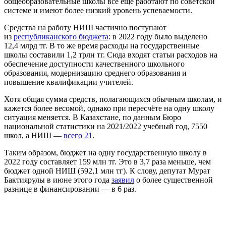
общеобразовательные школы всё ещё работают по советской
системе и имеют более низкий уровень успеваемости.
Средства на работу НИШ частично поступают
из
республиканского бюджета
: в 2022 году было выделено
12,4 млрд тг. В то же время расходы на государственные
школы составили 1,2 трлн тг. Сюда входят статьи расходов на
обеспечение доступности качественного школьного
образования, модернизацию среднего образования и
повышение квалификации учителей.
Хотя общая сумма средств, полагающихся обычным школам, и
кажется более весомой, однако при пересчёте на одну школу
ситуация меняется. В Казахстане, по данным Бюро
национальной статистики на 2021/2022 учебный год, 7550
школ, а НИШ —
всего 21
.
Таким образом, бюджет на одну государственную школу в
2022 году составляет 159 млн тг. Это в 3,7 раза меньше, чем
бюджет одной НИШ (592,1 млн тг). К слову, депутат Мурат
Бактиярулы в июне этого года
заявил
о более существенной
разнице в финансировании — в 6 раз.