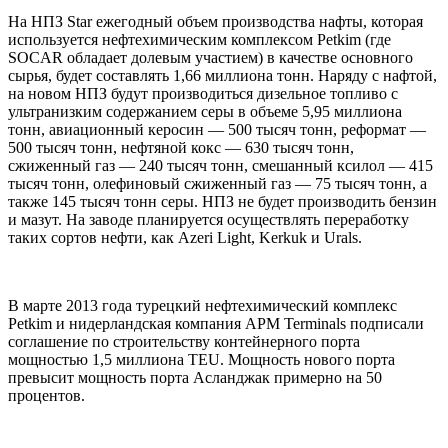
На НПЗ Star ежегодный объем производства нафты, которая
используется нефтехимическим комплексом Petkim (где
SOCAR обладает долевым участием) в качестве основного
сырья, будет составлять 1,66 миллиона тонн. Наряду с нафтой,
на новом НПЗ будут производиться дизельное топливо с
ультранизким содержанием серы в объеме 5,95 миллиона
тонн, авиационный керосин — 500 тысяч тонн, реформат —
500 тысяч тонн, нефтяной кокс — 630 тысяч тонн,
сжиженный газ — 240 тысяч тонн, смешанный ксилол — 415
тысяч тонн, олефиновый сжиженный газ — 75 тысяч тонн, а
также 145 тысяч тонн серы. НПЗ не будет производить бензин
и мазут. На заводе планируется осуществлять переработку
таких сортов нефти, как Azeri Light, Kerkuk и Urals.
В марте 2013 года турецкий нефтехимический комплекс
Petkim и нидерландская компания APM Terminals подписали
соглашение по строительству контейнерного порта
мощностью 1,5 миллиона TEU. Мощность нового порта
превысит мощность порта Асланджак примерно на 50
процентов.