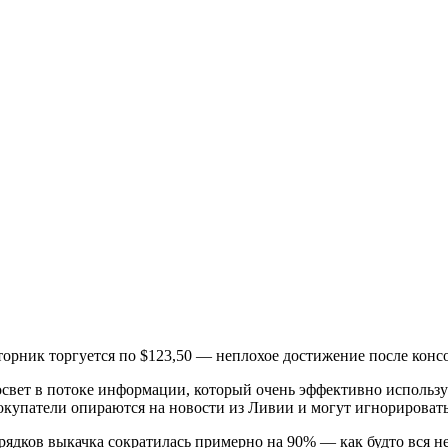
вторник торгуется по $123,50 — неплохое достижение после кон
свет в потоке информации, который очень эффективно использ
окупатели опираются на новости из Ливии и могут игнорироват
орядков выкачка сократилась примерно на 90% — как будто вся н