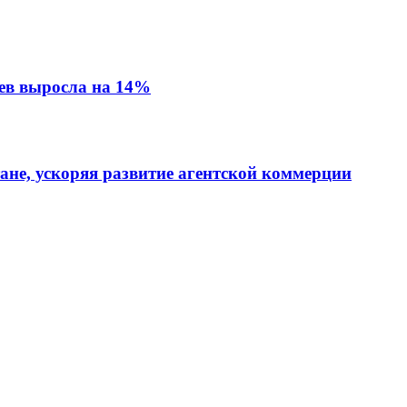
ев выросла на 14%
тане, ускоряя развитие агентской коммерции