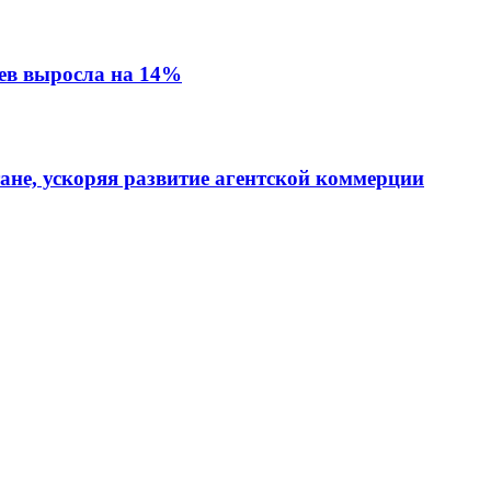
ев выросла на 14%
тане, ускоряя развитие агентской коммерции