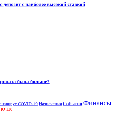
-депозит с наиболее высокой ставкой
зарплата была больше?
Финансы
События
Назначения
онавирус COVID-19
 IQ 130