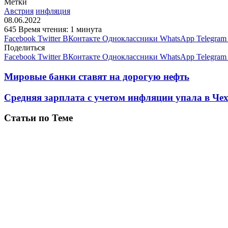
Метки
Австрия
инфляция
08.06.2022
645
Время чтения: 1 минута
Facebook
Twitter
ВКонтакте
Одноклассники
WhatsApp
Telegram
Поделиться
Facebook
Twitter
ВКонтакте
Одноклассники
WhatsApp
Telegram
Мировые банки ставят на дорогую нефть
Средняя зарплата с учетом инфляции упала в Че
Статьи по Теме