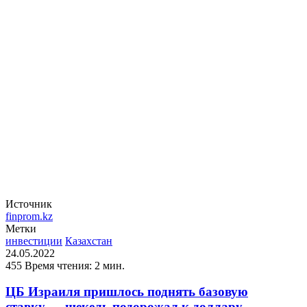
Источник
finprom.kz
Метки
инвестиции
Казахстан
24.05.2022
455
Время чтения: 2 мин.
ЦБ Израиля пришлось поднять базовую
ставку — шекель подорожал к доллару