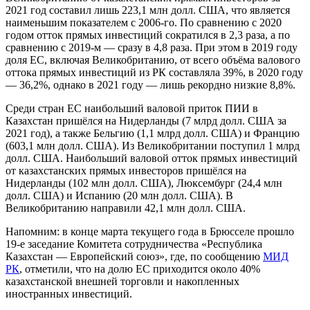
2021 год составил лишь 223,1 млн долл. США, что является
наименьшим показателем с 2006-го. По сравнению с 2020
годом отток прямых инвестиций сократился в 2,3 раза, а по
сравнению с 2019-м — сразу в 4,8 раза. При этом в 2019 году
доля ЕС, включая Великобританию, от всего объёма валового
оттока прямых инвестиций из РК составляла 39%, в 2020 году
— 36,2%, однако в 2021 году — лишь рекордно низкие 8,8%.
Среди стран ЕС наибольший валовой приток ПИИ в
Казахстан пришёлся на Нидерланды (7 млрд долл. США за
2021 год), а также Бельгию (1,1 млрд долл. США) и Францию
(603,1 млн долл. США). Из Великобритании поступил 1 млрд
долл. США. Наибольший валовой отток прямых инвестиций
от казахстанских прямых инвесторов пришёлся на
Нидерланды (102 млн долл. США), Люксембург (24,4 млн
долл. США) и Испанию (20 млн долл. США). В
Великобританию направили 42,1 млн долл. США.
Напомним: в конце марта текущего года в Брюсселе прошло
19-е заседание Комитета сотрудничества «Республика
Казахстан — Европейский союз», где, по сообщению
МИД
РК
, отметили, что на долю ЕС приходится около 40%
казахстанской внешней торговли и накопленных
иностранных инвестиций.