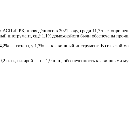
АСПиР РК, проведённого в 2021 году, среди 11,7 тыс. опрошен
шный инструмент, ещё 1,1% домохозяйств были обеспечены про
у 4,2% — гитара, у 1,3% — клавишный инструмент. В сельской м
 9,2 п. п., гитарой — на 1,9 п. п., обеспеченность клавишными