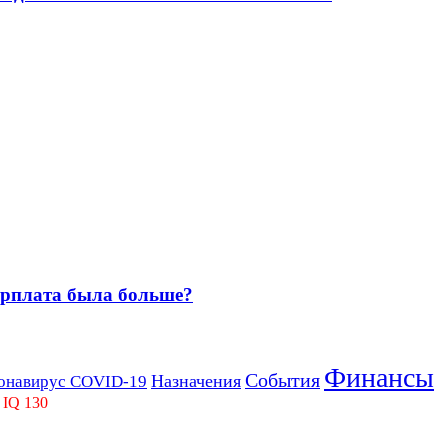
зарплата была больше?
Финансы
События
Назначения
онавирус COVID-19
 IQ 130