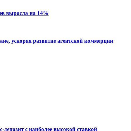
ев выросла на 14%
тане, ускоряя развитие агентской коммерции
-депозит с наиболее высокой ставкой