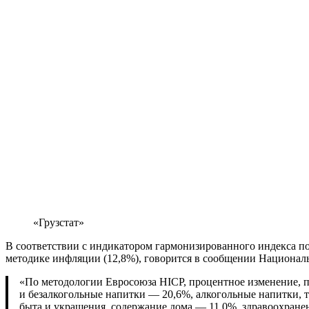
«Грузстат»
В соответствии с индикатором гармонизированного индекса по
методике инфляции (12,8%), говорится в сообщении Национал
«По методологии Евросоюза HICP, процентное изменение, 
и безалкогольные напитки — 20,6%, алкогольные напитки, т
быта и украшения, содержание дома — 11,0%, здравоохранен