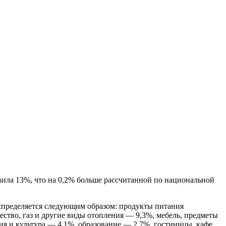
вила 13%, что на 0,2% больше рассчитанной по национальной
спределяется следующим образом: продукты питания
ество, газ и другие виды отопления — 9,3%, мебель, предметы
ия и культура — 4,1%, образование — 2,7%, гостиницы, кафе