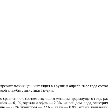
требительских цен, инфляция в Грузии в апреле 2022 года соста
ьной службы статистики Грузии.
по сравнению с соответствующим месяцем предыдущего года, ра
абак — 6,1%, одежда и обувь — 2,3%, жилой дом, вода, электрич
ие — 2,0%, транспорт — 22,6%, связь — 0,9%, отдых, развлечен