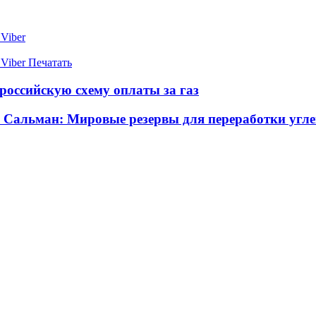
Viber
Viber
Печатать
российскую схему оплаты за газ
 Сальман: Мировые резервы для переработки угл