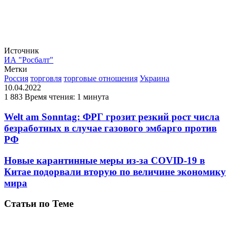
Источник
ИА "Росбалт"
Метки
Россия
торговля
торговые отношения
Украина
10.04.2022
1 883
Время чтения: 1 минута
Welt am Sonntag: ФРГ грозит резкий рост числа
безработных в случае газового эмбарго против
РФ
Новые карантинные меры из-за COVID-19 в
Китае подорвали вторую по величине экономику
мира
Статьи по Теме