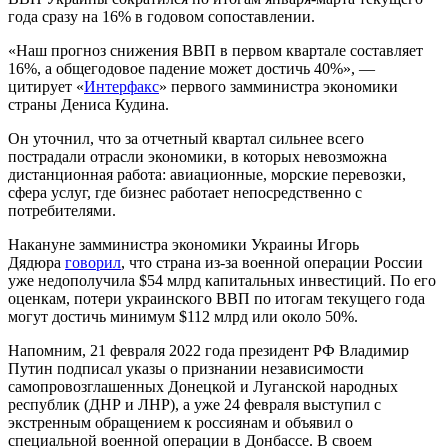
года сразу на 16% в годовом сопоставлении.
«Наш прогноз снижения ВВП в первом квартале составляет
16%, а общегодовое падение может достичь 40%», —
цитирует «
Интерфакс
» первого замминистра экономики
страны Дениса Кудина.
Он уточнил, что за отчетный квартал сильнее всего
пострадали отрасли экономики, в которых невозможна
дистанционная работа: авиационные, морские перевозки,
сфера услуг, где бизнес работает непосредственно с
потребителями.
Накануне замминистра экономики Украины Игорь
Дядюра
говорил
, что страна из-за военной операции России
уже недополучила $54 млрд капитальных инвестиций. По его
оценкам, потери украинского ВВП по итогам текущего года
могут достичь минимум $112 млрд или около 50%.
Напомним, 21 февраля 2022 года президент РФ Владимир
Путин подписал указы о признании независимости
самопровозглашенных Донецкой и Луганской народных
республик (ДНР и ЛНР), а уже 24 февраля выступил с
экстренным обращением к россиянам и объявил о
специальной военной операции в Донбассе. В своем