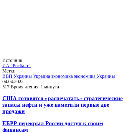
Источник
ИА "Росбалт"
Метки
ВВП Украины
Украина
экономика
экономика Украины
04.04.2022
517
Время чтения: 1 минута
США готовятся «распечатать» стратегические
запасы нефти и уже наметили первые две
продажи
ЕБРР перекрыл России доступ к своим
финансам