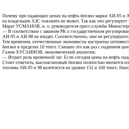
Почему при падающих ценах на нефть бензин марки АИ-95 и А
на владельцев АЗС повлиять не может. Так как оно регулируе
Марат УСМАНОВ, и. о. руководителя пресс-службы Министерс
— В соответствии с законом РК о государственном регулирова
АИ-95 и АИ-98 не входят. Соответственно, они не регулируютс
Тем временем, отечественные экономисты настроены оптимист
бензин в пределах 10 тенге. Связано это как раз с падением це
Галим ХУСАИНОВ, экономический аналитик:
— Играет роль временной лаг. Если сегодня цены на нефть пада
Стоит отметить, высооктановый бензин полностью ввозится из 
топлива АИ-95 и 98 колеблется на уровне 152 и 160 тенге. Н