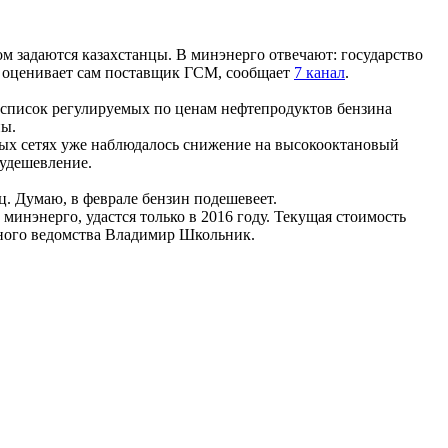
 задаются казахстанцы. В минэнерго отвечают: государство
ки оценивает сам поставщик ГСМ, сообщает
7 канал
.
в список регулируемых по ценам нефтепродуктов бензина
ны.
ных сетях уже наблюдалось снижение на высокооктановый
 удешевление.
ц. Думаю, в феврале бензин подешевеет.
инэнерго, удастся только в 2016 году. Текущая стоимость
льного ведомства Владимир Школьник.