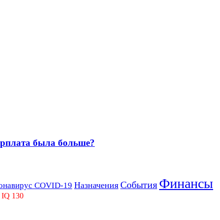
зарплата была больше?
Финансы
События
Назначения
онавирус COVID-19
 IQ 130