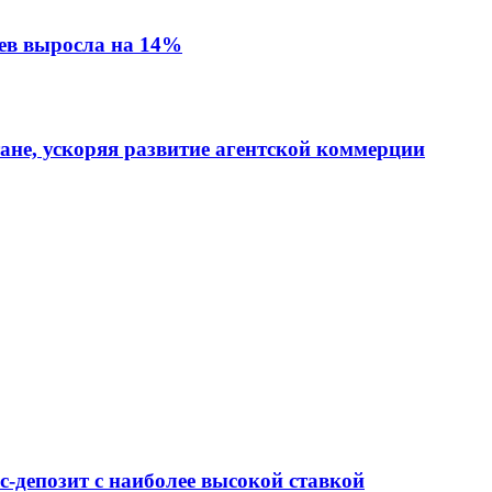
ев выросла на 14%
тане, ускоряя развитие агентской коммерции
-депозит с наиболее высокой ставкой