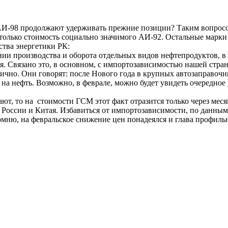
И-98 продолжают удерживать прежние позиции? Таким вопросом
т только стоимость социально значимого АИ-92. Остальные мар
тва энергетики РК:
нии производства и оборота отдельных видов нефтепродуктов, 
я. Связано это, в основном, с импортозависимостью нашей стра
ично. Они говорят: после Нового года в крупных автозаправоч
н на нефть. Возможно, в феврале, можно будет увидеть очередное
ют, то на стоимости ГСМ этот факт отразится только через меся
России и Китая. Избавиться от импортозависимости, по данным м
апомню, на февральское снижение цен понадеялся и глава профи